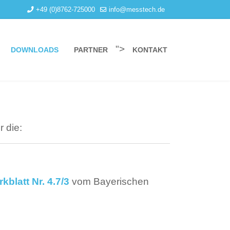
+49 (0)8762-725000
info@messtech.de
">
DOWNLOADS
PARTNER
KONTAKT
 die:
kblatt Nr. 4.7/3
vom Bayerischen